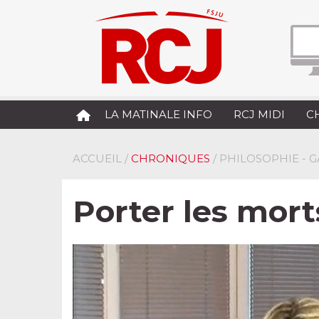
LA MATINALE INFO
RCJ MIDI
C
ACCUEIL
/
CHRONIQUES
/ PHILOSOPHIE - 
Porter les mort