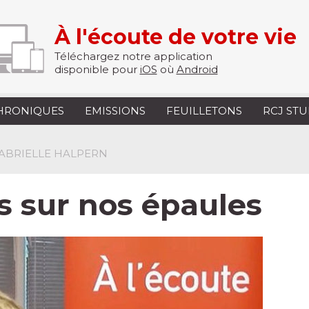
À l'écoute de votre vie
Téléchargez notre application
disponible pour
iOS
où
Android
HRONIQUES
EMISSIONS
FEUILLETONS
RCJ ST
GABRIELLE HALPERN
s sur nos épaules