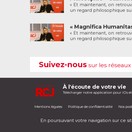
« Et maintenant, on retrouv
un regard philosophique sur l
« Magnifica Humanitas
« Et maintenant, on retrouv
un regard philosophique sur l’
Suivez-nous
sur les réseaux
À l'écoute de votre vie
Télécharger notre application pour iOs e
Mentions légales
Politique de confidentialité
Nos pod
En poursuivant votre navigation sur ce sit
RCJ en direct
00:00
/
00:00