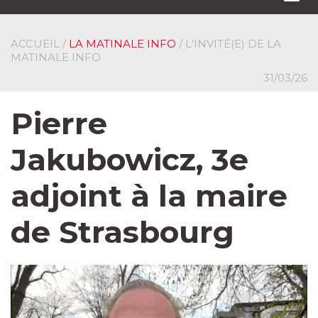
navi
ACCUEIL
/
LA MATINALE INFO
/ L'INVITÉ(E) DE LA
MATINALE INFO
31/03/26
Pierre
Jakubowicz, 3e
adjoint à la maire
de Strasbourg