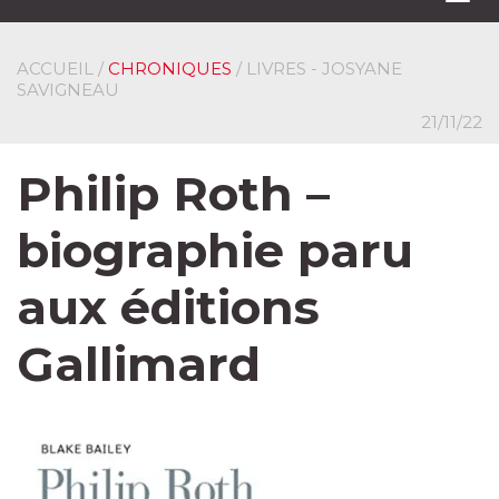
navi
ACCUEIL
/
CHRONIQUES
/ LIVRES - JOSYANE
SAVIGNEAU
21/11/22
Philip Roth –
biographie paru
aux éditions
Gallimard