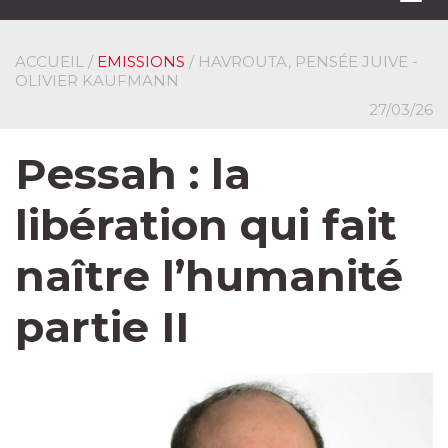
navi
ACCUEIL
/
EMISSIONS
/ HAVROUTA, PENSÉE JUIVE -
OLIVIER KAUFMANN
27/03/26
Pessah : la
libération qui fait
naître l’humanité
partie II