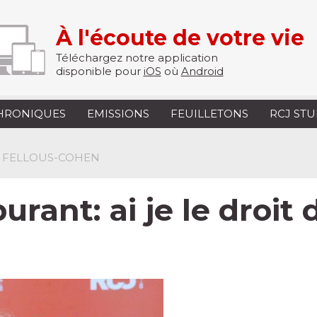
À l'écoute de votre vie
Téléchargez notre application
disponible pour
iOS
où
Android
HRONIQUES
EMISSIONS
FEUILLETONS
RCJ ST
E FELLOUS-COHEN
rant: ai je le droit 