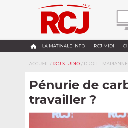
LA MATINALE INFO
RCJ MIDI
C
ACCUEIL
/
RCJ STUDIO
/ DROIT - MARIANN
Pénurie de carbu
travailler ?