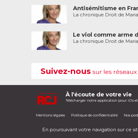
Antisémitisme en Franc
La chronique Droit de Maria
Le viol comme arme d
La chronique Droit de Maria
Suivez-nous
sur les réseaux
À l'écoute de votre vie
Télécharger notre application pour iOs e
Mentions légales
Politique de confidentialité
Nos pod
En poursuivant votre navigation sur ce sit
RCJ en direct