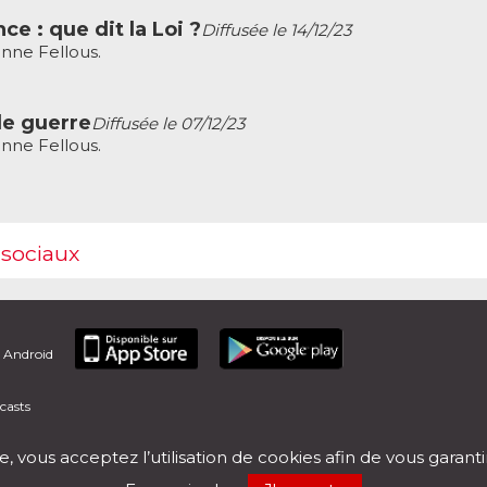
e : que dit la Loi ?
Diffusée le 14/12/23
nne Fellous.
e guerre
Diffusée le 07/12/23
nne Fellous.
 sociaux
t Android
casts
e, vous acceptez l’utilisation de cookies afin de vous garant