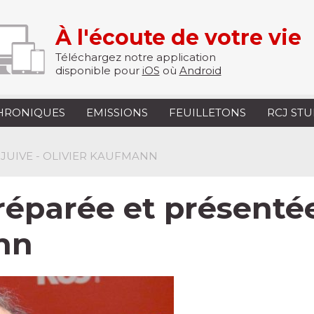
À l'écoute de votre vie
Téléchargez notre application
disponible pour
iOS
où
Android
HRONIQUES
EMISSIONS
FEUILLETONS
RCJ ST
 JUIVE - OLIVIER KAUFMANN
réparée et présenté
nn