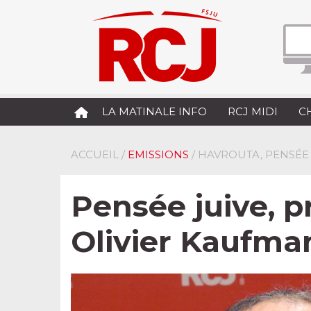
LA MATINALE INFO
RCJ MIDI
C
ACCUEIL
/
EMISSIONS
/ HAVROUTA, PENSÉE
Pensée juive, p
Olivier Kaufma