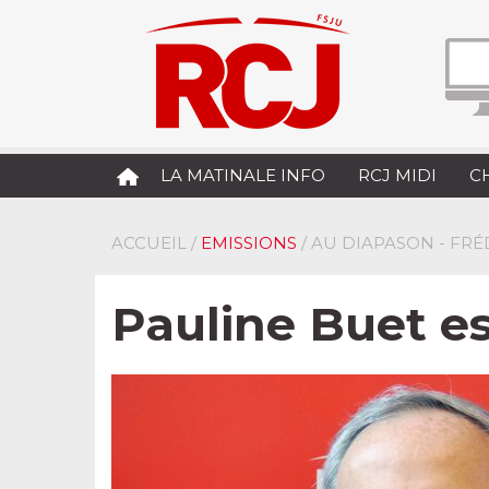
LA MATINALE INFO
RCJ MIDI
C
ACCUEIL
/
EMISSIONS
/ AU DIAPASON - FR
Pauline Buet es