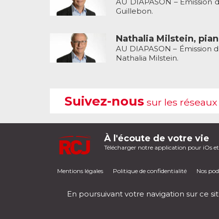
AU DIAPASON – Émission de 
Guillebon.
Nathalia Milstein, pian
AU DIAPASON – Émission de 
Nathalia Milstein.
Suivez-nous
sur les réseaux
À l'écoute de votre vie
Télécharger notre application pour iOs e
Mentions légales
Politique de confidentialité
Nos pod
En poursuivant votre navigation sur ce sit
RCJ en direct
00:00
/
00:00