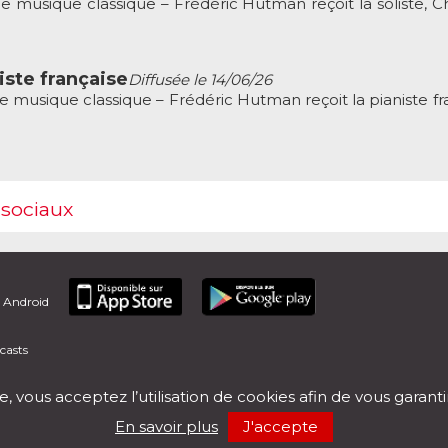
musique classique – Frédéric Hutman reçoit la soliste, C
iste française
Diffusée le 14/06/26
musique classique – Frédéric Hutman reçoit la pianiste fra
 sociaux
t Android
casts
e, vous acceptez l’utilisation de cookies afin de vous garant
En savoir plus
J'accepte