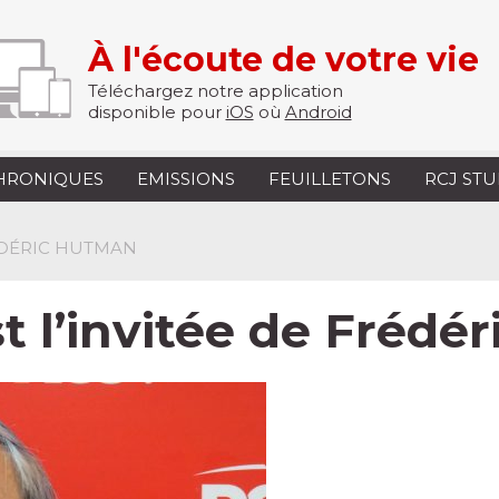
À l'écoute de votre vie
Téléchargez notre application
disponible pour
iOS
où
Android
HRONIQUES
EMISSIONS
FEUILLETONS
RCJ ST
ÉDÉRIC HUTMAN
t l’invitée de Frédé