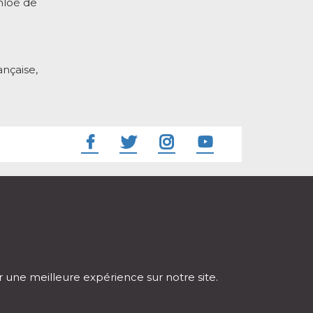
hloé de
nçaise,
ir une meilleure expérience sur notre site.