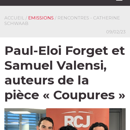
navi
ACCUEIL
/
EMISSIONS
/ RENCONTRES - CATHERINE
SCHWAAB
09/02/23
Paul-Eloi Forget et
Samuel Valensi,
auteurs de la
pièce « Coupures »