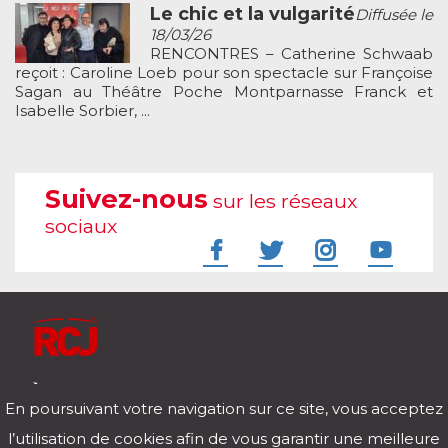
Le chic et la vulgarité
Diffusée le
18/03/26
RENCONTRES – Catherine Schwaab
reçoit : Caroline Loeb pour son spectacle sur Françoise
Sagan au Théâtre Poche Montparnasse Franck et
Isabelle Sorbier, ...
Suivez-nous
sur les réseaux
sociaux
À l'écoute de votre vie
En poursuivant votre navigation sur ce site, vous acceptez
Télécharger notre application pour iOs et Android
l’utilisation de cookies afin de vous garantir une meilleure