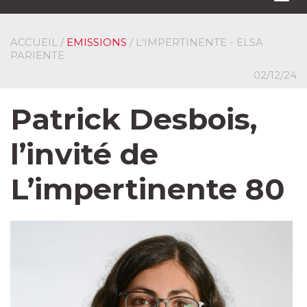
navi
ACCUEIL
/
EMISSIONS
/ L'IMPERTINENTE - ELSA
PARIENTE
02/12/24
Patrick Desbois,
l’invité de
L’impertinente 80