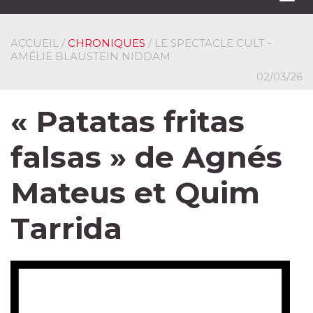
navi
ACCUEIL
/
CHRONIQUES
/ LE SPECTACLE CULT -
AMÉLIE BLAUSTEIN NIDDAM
02/03/26
« Patatas fritas
falsas » de Agnés
Mateus et Quim
Tarrida