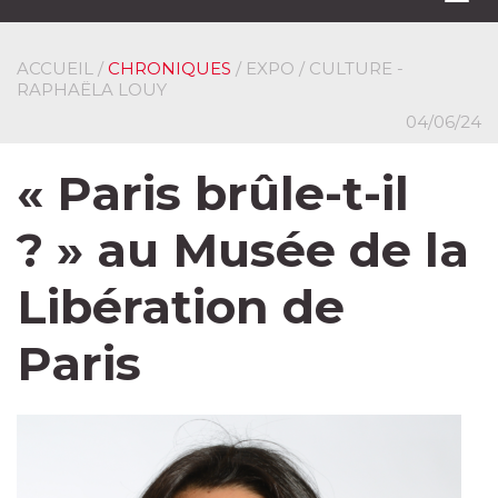
navi
ACCUEIL
/
CHRONIQUES
/ EXPO / CULTURE -
RAPHAËLA LOUY
04/06/24
« Paris brûle-t-il
? » au Musée de la
Libération de
Paris