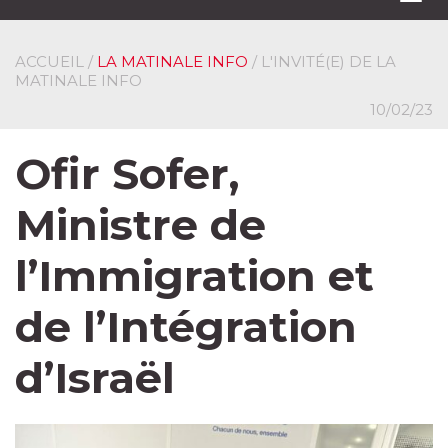
navi
ACCUEIL
/
LA MATINALE INFO
/ L'INVITÉ(E) DE LA
MATINALE INFO
10/02/23
Ofir Sofer,
Ministre de
l’Immigration et
de l’Intégration
d’Israël