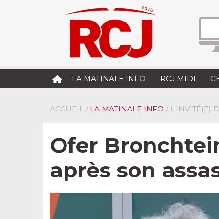
LA MATINALE INFO
RCJ MIDI
C
ACCUEIL
/
LA MATINALE INFO
/ L'INVITÉ(E)
Ofer Bronchtein
après son assa