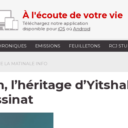
À l'écoute de votre vie
Téléchargez notre application
disponible pour
iOS
où
Android
HRONIQUES
EMISSIONS
FEUILLETONS
RCJ ST
 DE LA MATINALE INFO
, l’héritage d’Yitsh
ssinat