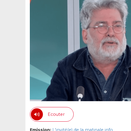
Ecouter
Emission:
L'invité(e) de la matinale info