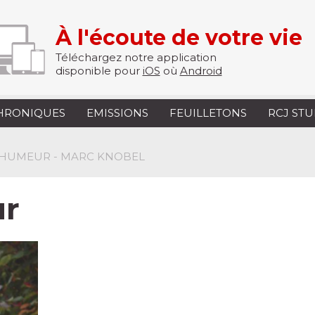
À l'écoute de votre vie
Téléchargez notre application
disponible pour
iOS
où
Android
HRONIQUES
EMISSIONS
FEUILLETONS
RCJ ST
D'HUMEUR - MARC KNOBEL
ur