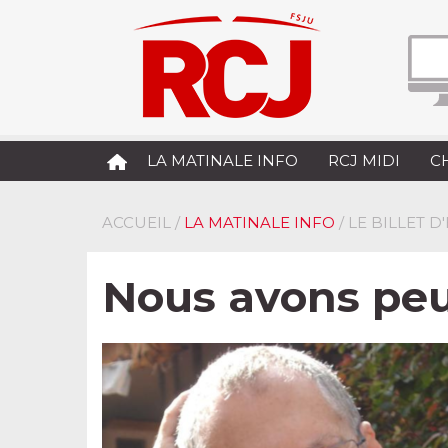
LA MATINALE INFO
RCJ MIDI
C
ACCUEIL
/
LA MATINALE INFO
/ LE BILLET 
Nous avons pe