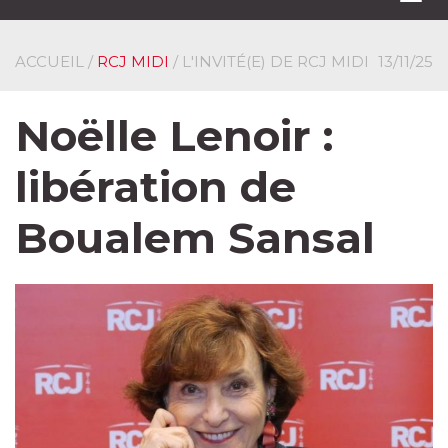
navi
ACCUEIL
/
RCJ MIDI
/ L'INVITÉ(E) DE RCJ MIDI
13/11/25
Noëlle Lenoir :
libération de
Boualem Sansal