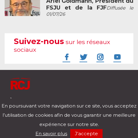
Ariel Goldmann, Président du
FSJU et de la FJF
Diffusée le
01/07/26
Suivez-nous
sur les réseaux
sociaux
À l'écoute de votre vie
En poursuivant votre navigation sur ce site, vous acceptez
Télécharger notre application pour iOs et Android
l’utilisation de cookies afin de vous garantir une meilleure
expérience sur notre site.
RCJ en direct
En savoir plus
J'accepte
00:00
/
00:00