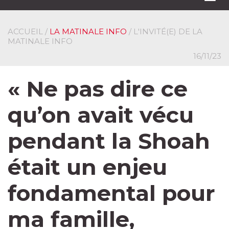
navi
ACCUEIL
/
LA MATINALE INFO
/ L'INVITÉ(E) DE LA
MATINALE INFO
16/11/23
« Ne pas dire ce
qu’on avait vécu
pendant la Shoah
était un enjeu
fondamental pour
ma famille,