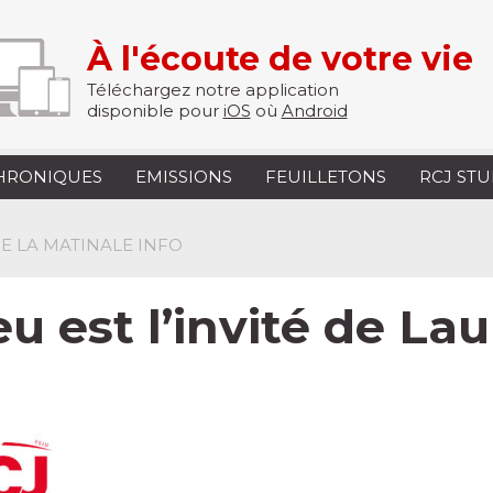
À l'écoute de votre vie
Téléchargez notre application
disponible pour
iOS
où
Android
HRONIQUES
EMISSIONS
FEUILLETONS
RCJ ST
 DE LA MATINALE INFO
u est l’invité de La