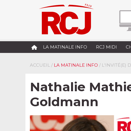
LA MATINALE INFO
RCJ MIDI
C
ACCUEIL
/
LA MATINALE INFO
/ L'INVITÉ(E)
Nathalie Mathie
Goldmann