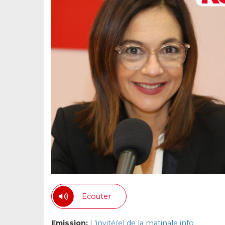
Ecouter
Emission:
L'invité(e) de la matinale info