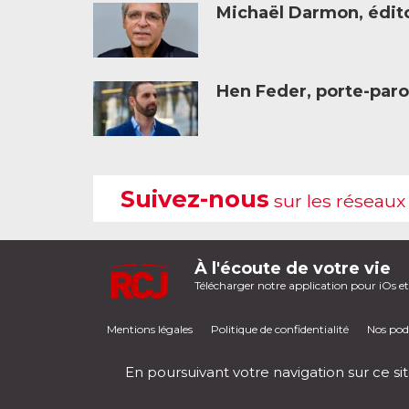
Michaël Darmon, éditor
Hen Feder, porte-paro
Suivez-nous
sur les réseaux
À l'écoute de votre vie
Télécharger notre application pour iOs e
Mentions légales
Politique de confidentialité
Nos pod
En poursuivant votre navigation sur ce sit
RCJ en direct
00:00
/
00:00