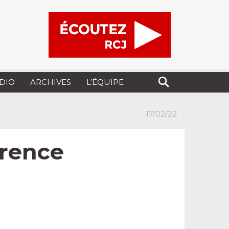
UDIO
ARCHIVES
L’ÉQUIPE
17/02/22
urence