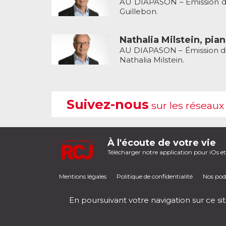
AU DIAPASON – Émission de 
Guillebon.
Nathalia Milstein, pian
AU DIAPASON – Émission de 
Nathalia Milstein.
Suivez-nous
sur les réseaux
À l'écoute de votre vie
Télécharger notre application pour iOs e
Mentions légales
Politique de confidentialité
Nos pod
En poursuivant votre navigation sur ce sit
RCJ en direct
00:00
/
00:00