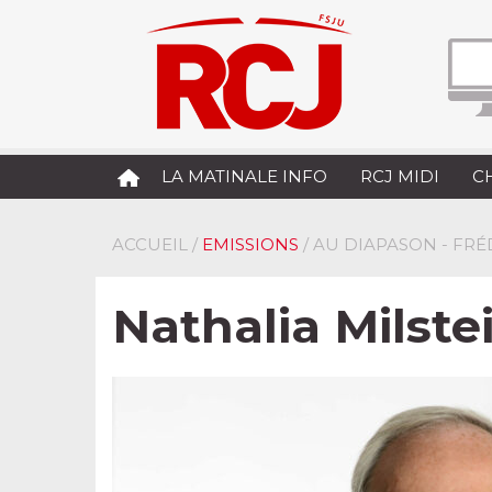
LA MATINALE INFO
RCJ MIDI
C
ACCUEIL
/
EMISSIONS
/ AU DIAPASON - FR
Nathalia Milstei