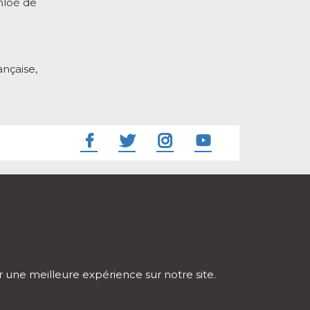
hloé de
nçaise,
ir une meilleure expérience sur notre site.