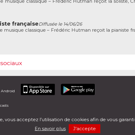
musique classique – Frédéric Hutman reçoit la soliste, C
iste française
Diffusée le 14/06/26
musique classique – Frédéric Hutman reçoit la pianiste fra
 sociaux
t Android
casts
e, vous acceptez l’utilisation de cookies afin de vous garant
En savoir plus
J'accepte