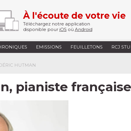
À l'écoute de votre vie
Téléchargez notre application
disponible pour
iOS
où
Android
HRONIQUES
EMISSIONS
FEUILLETONS
RCJ ST
ÉDÉRIC HUTMAN
n, pianiste français