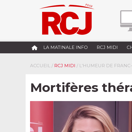
LA MATINALE INFO
RCJ MIDI
C
ACCUEIL
/
RCJ MIDI
/ L'HUMEUR DE FRANC-
Mortifères thér