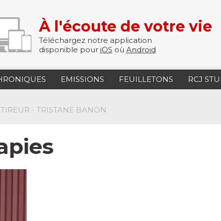
À l'écoute de votre vie
Téléchargez notre application
disponible pour
iOS
où
Android
HRONIQUES
EMISSIONS
FEUILLETONS
RCJ ST
TIREUR - TRISTANE BANON
apies