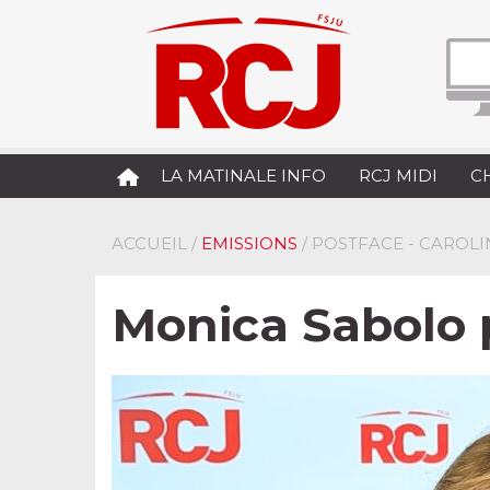
LA MATINALE INFO
RCJ MIDI
C
ACCUEIL
/
EMISSIONS
/ POSTFACE - CAROL
Monica Sabolo p