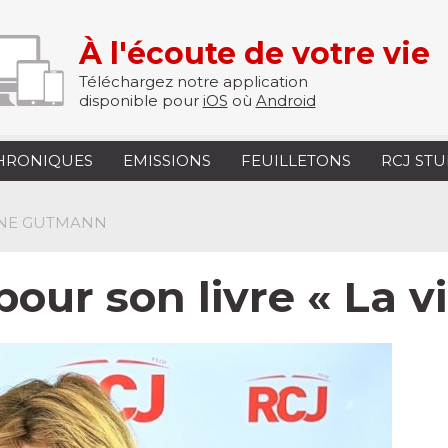
À l'écoute de votre vie
Téléchargez notre application
disponible pour
iOS
où
Android
HRONIQUES
EMISSIONS
FEUILLETONS
RCJ ST
INE GUTMANN
our son livre « La v