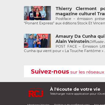
Thierry Clermont p
magazine culturel Tr
Postface – émission prése
“Ponant Express” aux éditions Stock Et Vincent 
Amaury Da Cunha qui v
Alain Veinstein
Diffusée 
POST FACE – Émission Litt
Cunha qui vient pour « La Touche Fantôme » ..
Suivez-nous
sur les réseaux
À l'écoute de votre vie
Télécharger notre application pour iOs e
Mentions légales
Politique de confidentialité
Nos pod