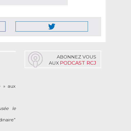
ABONNEZ VOUS
PODCAST RCJ
AUX
e » aux
usée le
inaire”