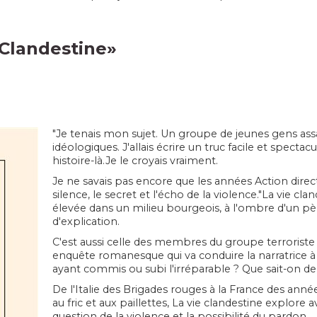
 Clandestine
»
"Je tenais mon sujet. Un groupe de jeunes gens ass
idéologiques. J'allais écrire un truc facile et spectac
histoire-là.Je le croyais vraiment.
Je ne savais pas encore que les années Action directe
silence, le secret et l'écho de la violence."La vie cl
élevée dans un milieu bourgeois, à l'ombre d'un pèr
d'explication.
C'est aussi celle des membres du groupe terroriste
enquête romanesque qui va conduire la narratrice 
ayant commis ou subi l'irréparable ? Que sait-on d
De l'Italie des Brigades rouges à la France des année
au fric et aux paillettes, La vie clandestine explore a
question de la violence et la possibilité du pardon.