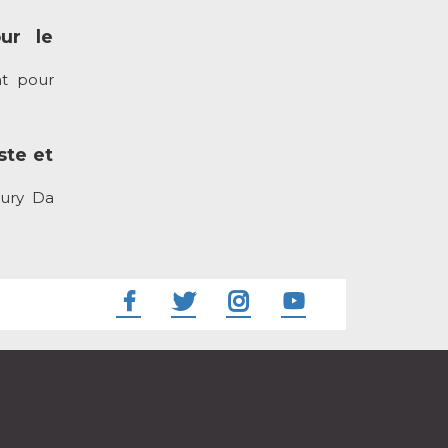
ur le
nt pour
ste et
aury Da