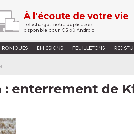
À l'écoute de votre vie
Téléchargez notre application
disponible pour
iOS
où
Android
HRONIQUES
EMISSIONS
FEUILLETONS
RCJ ST
I
 enterrement de Kfir