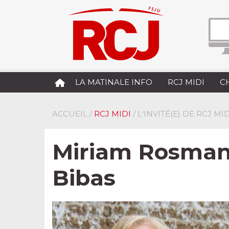
LA MATINALE INFO
RCJ MIDI
C
ACCUEIL
/
RCJ MIDI
/ L'INVITÉ(E) DE RCJ MID
Miriam Rosman :
Bibas