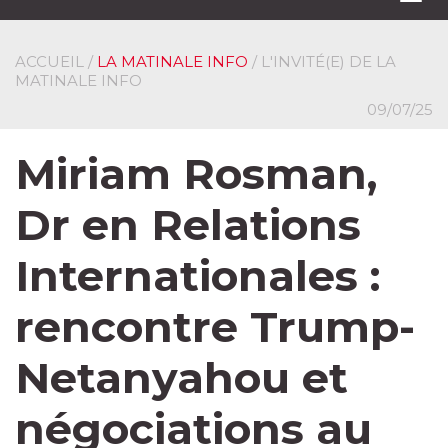
navi
ACCUEIL
/
LA MATINALE INFO
/ L'INVITÉ(E) DE LA
MATINALE INFO
09/07/25
Miriam Rosman,
Dr en Relations
Internationales :
rencontre Trump-
Netanyahou et
négociations au