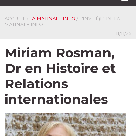
navi
ACCUEIL
/
LA MATINALE INFO
/ L'INVITÉ(E) DE LA
MATINALE INFO
11/11/25
Miriam Rosman,
Dr en Histoire et
Relations
internationales