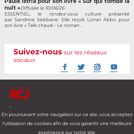
Paule Istria pour son livre « Sur qui tombe la
nuit »
Diffusée le 30/06/26
ESSENTIEL, le rendez-vous culture présenté
par Sandrine Sebbane. Elle reçoit Lionel Abbo pour
son livre « Talk chaud – Le roman ...
Suivez-nous
sur les réseaux
sociaux
À l'écoute de votre vie
En poursuivant votre navigation sur ce site, vous acceptez
Télécharger notre application pour iOs et Android
l’utilisation de cookies afin de vous garantir une meilleure
expérience sur notre site.