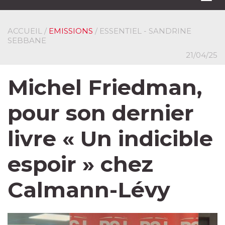
navi
ACCUEIL
/
EMISSIONS
/ ESSENTIEL - SANDRINE
SEBBANE
21/04/25
Michel Friedman,
pour son dernier
livre « Un indicible
espoir » chez
Calmann-Lévy