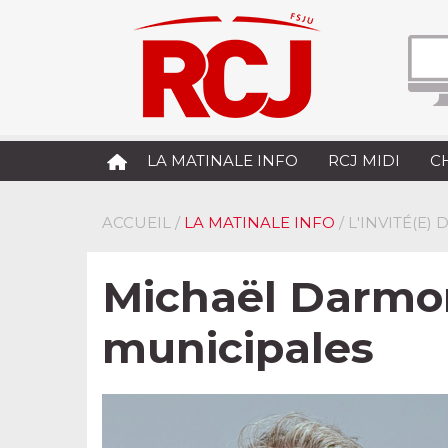
LA MATINALE INFO
RCJ MIDI
C
ACCUEIL
/
LA MATINALE INFO
/ L'INVITÉ(E)
Michaël Darmon
municipales