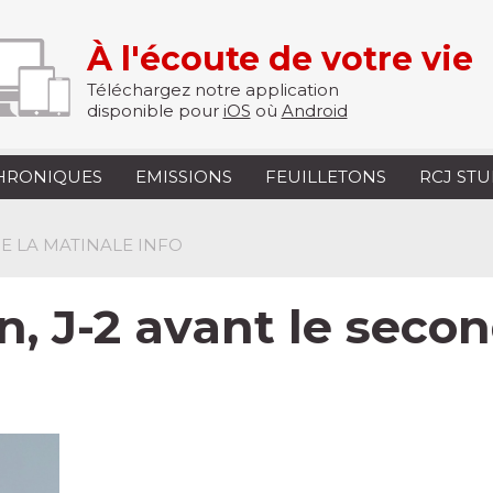
À l'écoute de votre vie
Téléchargez notre application
disponible pour
iOS
où
Android
HRONIQUES
EMISSIONS
FEUILLETONS
RCJ ST
 DE LA MATINALE INFO
, J-2 avant le secon