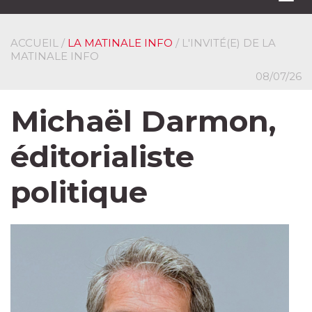
navi
ACCUEIL
/
LA MATINALE INFO
/ L'INVITÉ(E) DE LA
MATINALE INFO
08/07/26
Michaël Darmon,
éditorialiste
politique