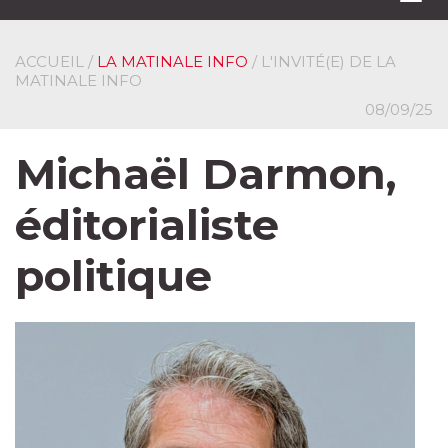
navi
ACCUEIL
/
LA MATINALE INFO
/ L'INVITÉ(E) DE LA
MATINALE INFO
08/09/25
Michaël Darmon,
éditorialiste
politique