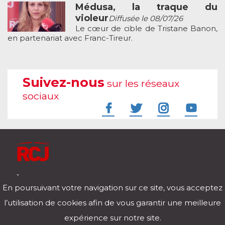
Médusa, la traque du
violeur
Diffusée le 08/07/26
Le cœur de cible de Tristane Banon,
en partenariat avec Franc-Tireur.
Suivez-nous
sur les réseaux
sociaux
À l'écoute de votre vie
En poursuivant votre navigation sur ce site, vous acceptez
Télécharger notre application pour iOs et Android
l’utilisation de cookies afin de vous garantir une meilleure
expérience sur notre site.