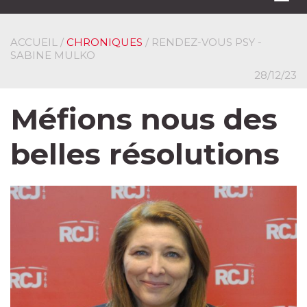
navi
ACCUEIL
/
CHRONIQUES
/ RENDEZ-VOUS PSY -
SABINE MULKO
28/12/23
Méfions nous des
belles résolutions