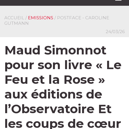
navi
ACCUEIL
/
EMISSIONS
/ POSTFACE - CAROLINE
GUTMANN
24/03/26
Maud Simonnot
pour son livre « Le
Feu et la Rose »
aux éditions de
l’Observatoire Et
les coups de cœur