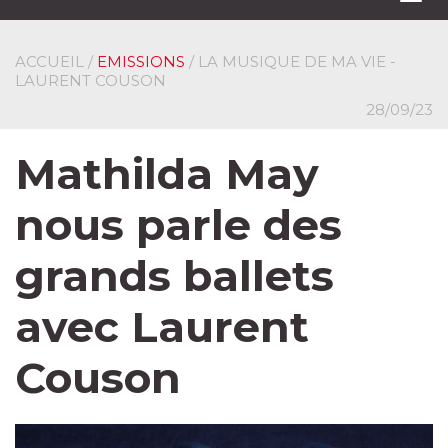
navi
ACCUEIL
/
EMISSIONS
/ LA MUSIQUE DE MA VIE -
LAURENT COUSON
28/09/23
Mathilda May
nous parle des
grands ballets
avec Laurent
Couson