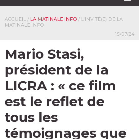
navi
ACCUEIL
/
LA MATINALE INFO
/ L'INVITÉ(E) DE LA
MATINALE INFO
15/07/24
Mario Stasi,
président de la
LICRA : « ce film
est le reflet de
tous les
témoignages que