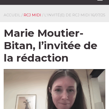
navi
ACCUEIL
/
RCJ MIDI
/ L'INVITÉ(E) DE RCJ MIDI
16/07/25
Marie Moutier-
Bitan, l’invitée de
la rédaction