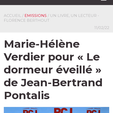
navi
ACCUEIL
/
EMISSIONS
/ UN LIVRE, UN LECTEUR -
FLORENCE BERTHOUT
11/02/22
Marie-Hélène
Verdier pour « Le
dormeur éveillé »
de Jean-Bertrand
Pontalis