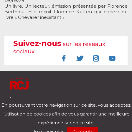
08/05/26
Un livre, Un lecteur, émission présentée par Florence
Berthout. Elle reçoit Florence Kutten qui parlera du
livre « Chevalier inexistant » ...
Suivez-nous
sur les réseaux
sociaux
À l'écoute de votre vie
En poursuivant votre navigation sur ce site, vous acceptez
Télécharger notre application pour iOs et Android
l’utilisation de cookies afin de vous garantir une meilleure
expérience sur notre site.
RCJ en direct
En savoir plus
J'accepte