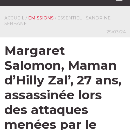
navi
ACCUEIL
/
EMISSIONS
/ ESSENTIEL - SANDRINE
SEBBANE
25/03/24
Margaret
Salomon, Maman
d’Hilly Zal’, 27 ans,
assassinée lors
des attaques
menées par le