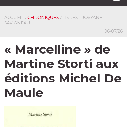
navi
ACCUEIL
/
CHRONIQUES
/ LIVRES - JOSYANE
SAVIGNEAU
06/07/26
« Marcelline » de
Martine Storti aux
éditions Michel De
Maule