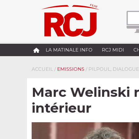
LA MATINALE INFO
RCJ MIDI
C
ACCUEIL
/
EMISSIONS
/ PILPOUL, DIALOGUE
Marc Welinski 
intérieur