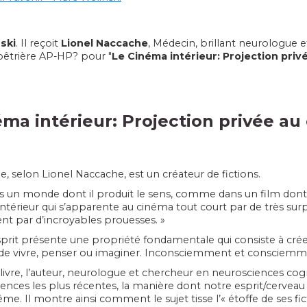
ski
. Il reçoit
Lionel Naccache
, Médecin, brillant neurologue e
alpêtrière AP-HP? pour "
Le Cinéma intérieur: Projection priv
éma intérieur: Projection privée au
 selon Lionel Naccache, est un créateur de fictions.
ans un monde dont il produit le sens, comme dans un film dont J
ntérieur qui s’apparente au cinéma tout court par de très surp
t par d’incroyables prouesses. »
prit présente une propriété fondamentale qui consiste à crée
 de vivre, penser ou imaginer. Inconsciemment et consciemm
livre, l’auteur, neurologue et chercheur en neurosciences cogni
ences les plus récentes, la manière dont notre esprit/cerve
e. Il montre ainsi comment le sujet tisse l’« étoffe de ses fic