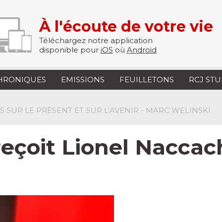
À l'écoute de votre vie
Téléchargez notre application
disponible pour
iOS
où
Android
HRONIQUES
EMISSIONS
FEUILLETONS
RCJ ST
S SUR LE PRÉSENT ET SUR L’AVENIR - MARC WELINSKI
reçoit Lionel Nacca