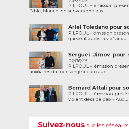
PILPOUL – émission présenté
Bible, Manuel de subversion » aux ...
Ariel Toledano pour son
PILPOUL – émission présentée
qui vient après la vie” aux ...
Sergueï Jirnov pour 
07/06/26
PILPOUL – émission présenté
auxiliaires du mensonge » paru aux ...
Bernard Attali pour son
PILPOUL – émission présenté
violent désir de paix » Aux ...
Suivez-nous
sur les réseaux