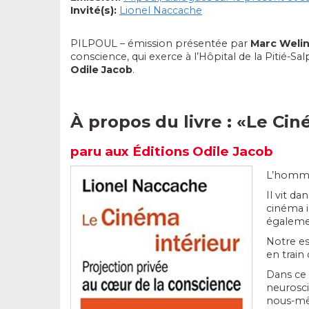
Invité(s):
Lionel Naccache
PILPOUL – émission présentée par
Marc Welin
conscience, qui exerce à l’Hôpital de la Pitié-S
Odile Jacob
.
À propos du livre : «
Le Cin
paru aux Éditions
Odile Jacob
L’homme,
Il vit d
cinéma i
égalemen
Notre es
en train
Dans ce 
neurosci
nous-mêm