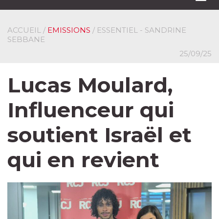
navi
ACCUEIL
/
EMISSIONS
/ ESSENTIEL - SANDRINE
SEBBANE
25/09/25
Lucas Moulard,
Influenceur qui
soutient Israël et
qui en revient