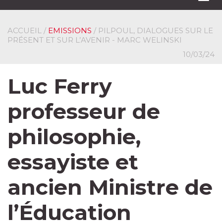
navi
ACCUEIL
/
EMISSIONS
/ PILPOUL, DIALOGUES SUR LE
PRÉSENT ET SUR L’AVENIR - MARC WELINSKI
10/03/24
Luc Ferry
professeur de
philosophie,
essayiste et
ancien Ministre de
l’Éducation