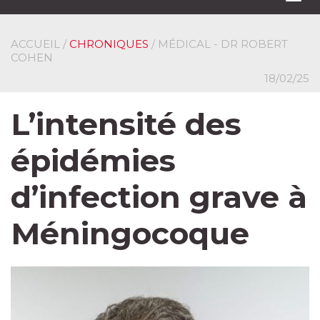
navi
ACCUEIL
/
CHRONIQUES
/ MÉDICAL - DR ROBERT
COHEN
18/02/25
L’intensité des
épidémies
d’infection grave à
Méningocoque