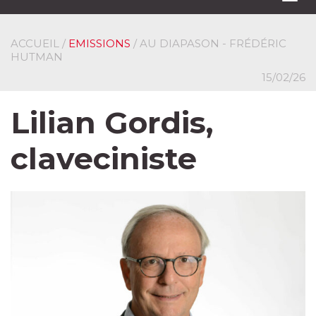
navi
ACCUEIL
/
EMISSIONS
/ AU DIAPASON - FRÉDÉRIC
HUTMAN
15/02/26
Lilian Gordis,
claveciniste