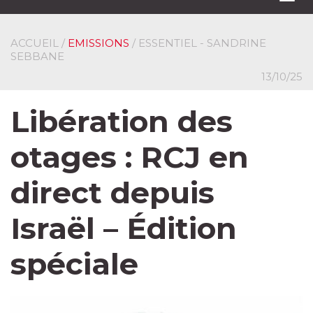
navi
ACCUEIL
/
EMISSIONS
/ ESSENTIEL - SANDRINE
SEBBANE
13/10/25
Libération des
otages : RCJ en
direct depuis
Israël – Édition
spéciale