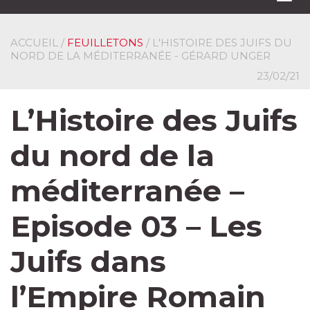
navi
ACCUEIL
/
FEUILLETONS
/ L'HISTOIRE DES JUIFS DU
NORD DE LA MÉDITERRANÉE - GÉRARD UNGER
23/02/21
L’Histoire des Juifs
du nord de la
méditerranée –
Episode 03 – Les
Juifs dans
l’Empire Romain