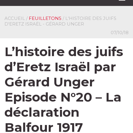
navi
ACCUEIL
/
FEUILLETONS
/ L'HISTOIRE DES JUIFS
D'ERETZ ISRAËL - GÉRARD UNGER
07/10/18
L’histoire des juifs
d’Eretz Israël par
Gérard Unger
Episode N°20 – La
déclaration
Balfour 1917