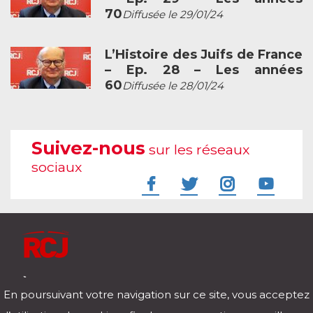
70
Diffusée le 29/01/24
L’Histoire des Juifs de France
– Ep. 28 – Les années
60
Diffusée le 28/01/24
Suivez-nous
sur les réseaux
sociaux
À l'écoute de votre vie
En poursuivant votre navigation sur ce site, vous acceptez
Télécharger notre application pour iOs et Android