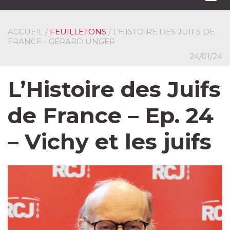
navi
ACCUEIL
/
FEUILLETONS
/ L’HISTOIRE DES JUIFS DE
FRANCE - GÉRARD UNGER
24/01/24
L’Histoire des Juifs
de France – Ep. 24
– Vichy et les juifs