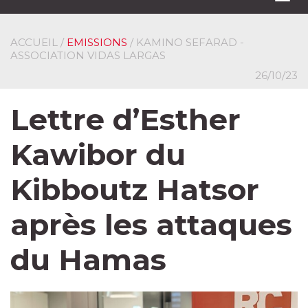
navi
ACCUEIL
/
EMISSIONS
/ KAMINO SEFARAD -
ASSOCIATION VIDAS LARGAS
26/10/23
Lettre d’Esther
Kawibor du
Kibboutz Hatsor
après les attaques
du Hamas