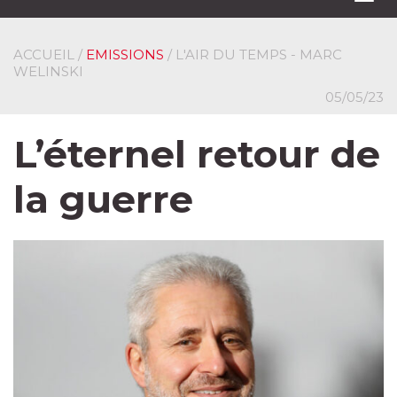
navi
ACCUEIL
/
EMISSIONS
/ L'AIR DU TEMPS - MARC
WELINSKI
05/05/23
L’éternel retour de
la guerre