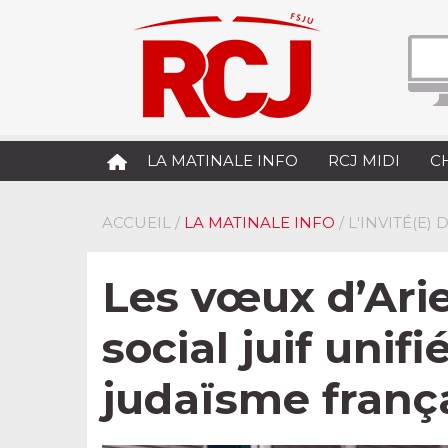
LA MATINALE INFO
RCJ MIDI
C
ACCUEIL
/
LA MATINALE INFO
/ L'INVITÉ(E)
Les vœux d’Ari
social juif unif
judaïsme frança