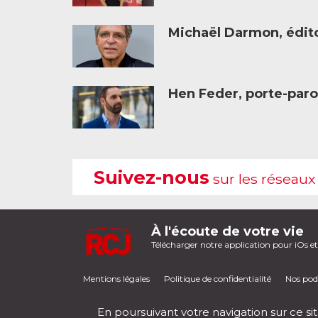
Michaël Darmon, éditor
Hen Feder, porte-paro
Suivez-nous
sur les réseaux
À l'écoute de votre vie
Télécharger notre application pour iOs e
Mentions légales
Politique de confidentialité
Nos pod
En poursuivant votre navigation sur ce sit