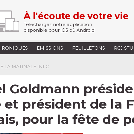
À l'écoute de votre vie
Téléchargez notre application
disponible pour
iOS
où
Android
HRONIQUES
EMISSIONS
FEUILLETONS
RCJ ST
 DE LA MATINALE INFO
el Goldmann préside
ié et président de la
is, pour la fête de 