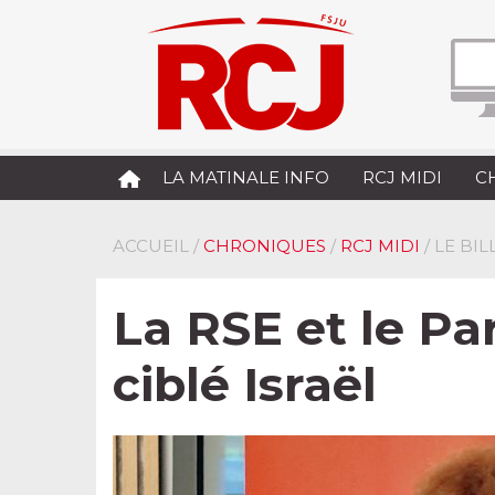
LA MATINALE INFO
RCJ MIDI
C
ACCUEIL
/
CHRONIQUES
/
RCJ MIDI
/ LE BI
La RSE et le P
ciblé Israël