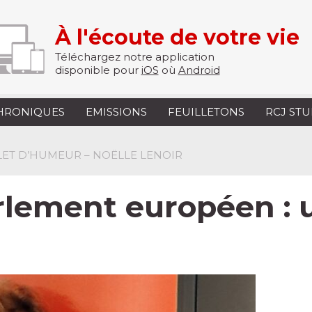
À l'écoute de votre vie
Téléchargez notre application
disponible pour
iOS
où
Android
HRONIQUES
EMISSIONS
FEUILLETONS
RCJ ST
LLET D’HUMEUR – NOËLLE LENOIR
arlement européen : 