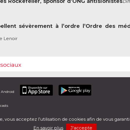
es Rockefeller, sponsor d’ONG antisionistes
Dif
ellent sévèrement à l’ordre l’Ordre des mé
e Lenoir
 sociaux
t Android
casts
e, vous acceptez l’utilisation de cookies afin de vous garant
En savoir plus
J'accepte