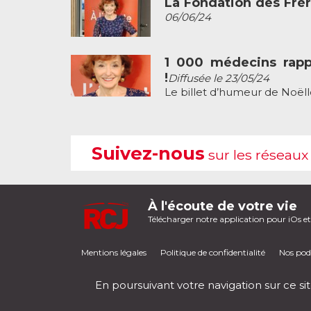
La Fondation des Frèr
06/06/24
1 000 médecins rapp
!
Diffusée le 23/05/24
Le billet d’humeur de Noëll
Suivez-nous
sur les réseaux
À l'écoute de votre vie
Télécharger notre application pour iOs e
Mentions légales
Politique de confidentialité
Nos pod
En poursuivant votre navigation sur ce sit
RCJ en direct
00:00
/
00:00