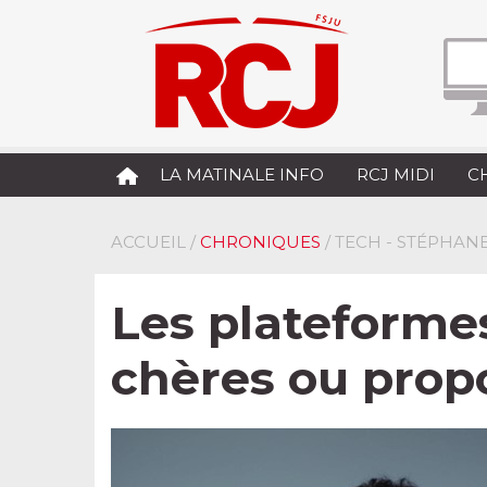
LA MATINALE INFO
RCJ MIDI
C
ACCUEIL
/
CHRONIQUES
/ TECH - STÉPHANE
Les plateformes
chères ou prop