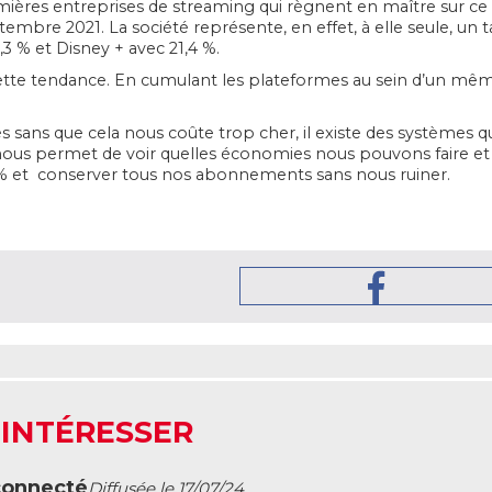
emières entreprises de streaming qui règnent en maître sur ce 
tembre 2021. La société représente, en effet, à elle seule, un
3 % et Disney + avec 21,4 %.
 cette tendance. En cumulant les plateformes au sein d’un m
és sans que cela nous coûte trop cher, il existe des systèmes 
nous permet de voir quelles économies nous pouvons faire et n
0% et conserver tous nos abonnements sans nous ruiner.
 INTÉRESSER
connecté
Diffusée le 17/07/24