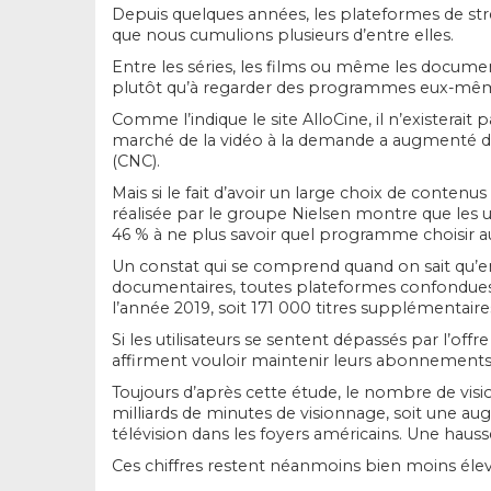
Depuis quelques années, les plateformes de strea
que nous cumulions plusieurs d’entre elles.
Entre les séries, les films ou même les documen
plutôt qu’à regarder des programmes eux-mêmes
Comme l’indique le site AlloCine, il n’existerai
marché de la vidéo à la demande a augmenté de 
(CNC).
Mais si le fait d’avoir un large choix de conte
réalisée par le groupe Nielsen montre que les u
46 % à ne plus savoir quel programme choisir 
Un constat qui se comprend quand on sait qu’en f
documentaires, toutes plateformes confondues. D
l’année 2019, soit 171 000 titres supplémentaire
Si les utilisateurs se sentent dépassés par l’off
affirment vouloir maintenir leurs abonnements
Toujours d’après cette étude, le nombre de vis
milliards de minutes de visionnage, soit une au
télévision dans les foyers américains. Une haus
Ces chiffres restent néanmoins bien moins éle