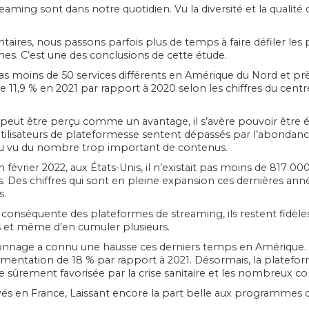
ming sont dans notre quotidien. Vu la diversité et la qualité d
taires, nous passons parfois plus de temps à faire défiler le
. C’est une des conclusions de cette étude.
t pas moins de 50 services différents en Amérique du Nord et pr
11,9 % en 2021 par rapport à 2020 selon les chiffres du cent
nus peut être perçu comme un avantage, il s’avère pouvoir êtr
tilisateurs de plateformesse sentent dépassés par l’abondance
au vu du nombre trop important de contenus.
évrier 2022, aux États-Unis, il n’existait pas moins de 817 000
es chiffres qui sont en pleine expansion ces dernières années.
s.
re conséquente des plateformes de streaming, ils restent fidèles 
 et même d’en cumuler plusieurs.
ionnage a connu une hausse ces derniers temps en Amérique. A
gmentation de 18 % par rapport à 2021. Désormais, la plateforme
se sûrement favorisée par la crise sanitaire et les nombreux 
vés en France, Laissant encore la part belle aux programmes 