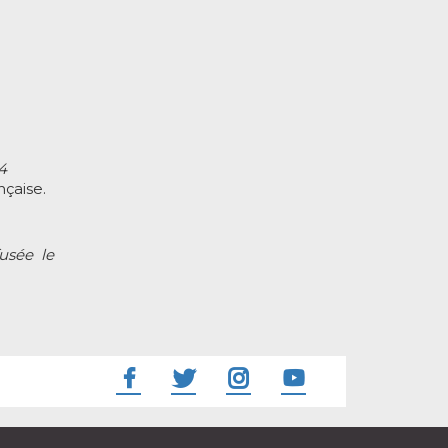
4
çaise.
fusée le